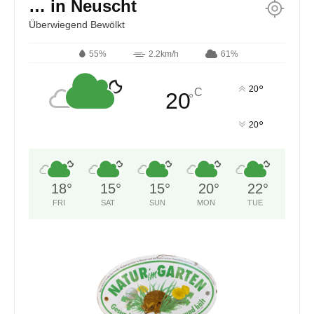
… in Neuscht
Überwiegend Bewölkt
55%
2.2km/h
61%
°
20
C
20
°
°
20
18
°
15
°
15
°
20
°
22
°
FRI
SAT
SUN
MON
TUE