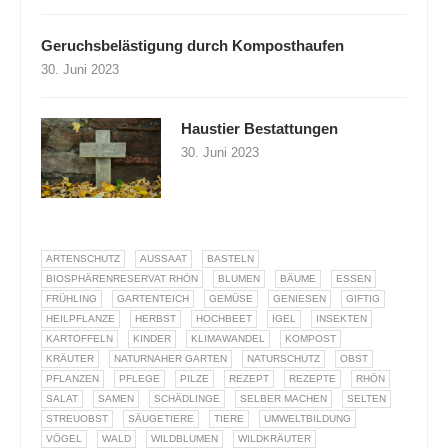
Geruchsbelästigung durch Komposthaufen
30. Juni 2023
Haustier Bestattungen
30. Juni 2023
ARTENSCHUTZ
AUSSAAT
BASTELN
BIOSPHÄRENRESERVAT RHÖN
BLUMEN
BÄUME
ESSEN
FRÜHLING
GARTENTEICH
GEMÜSE
GENIESEN
GIFTIG
HEILPFLANZE
HERBST
HOCHBEET
IGEL
INSEKTEN
KARTOFFELN
KINDER
KLIMAWANDEL
KOMPOST
KRÄUTER
NATURNAHER GARTEN
NATURSCHUTZ
OBST
PFLANZEN
PFLEGE
PILZE
REZEPT
REZEPTE
RHÖN
SALAT
SAMEN
SCHÄDLINGE
SELBER MACHEN
SELTEN
STREUOBST
SÄUGETIERE
TIERE
UMWELTBILDUNG
VÖGEL
WALD
WILDBLUMEN
WILDKRÄUTER