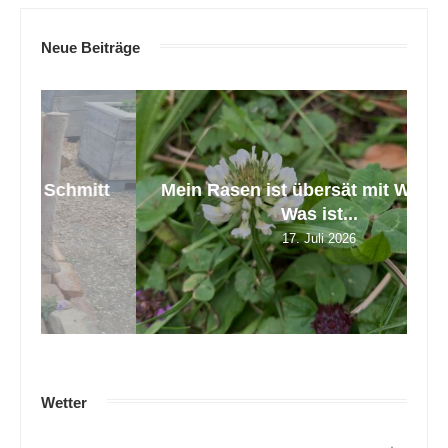
Neue Beiträge
tt
Mein Rasen ist übersät mit Weißklee.
Z
Was ist...
17. Juli 2026
Wetter