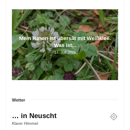
tt
Mein Rasen ist übersät mit Weißklee.
Z
Was ist...
17. Juli 2026
Wetter
… in Neuscht
Klarer Himmel