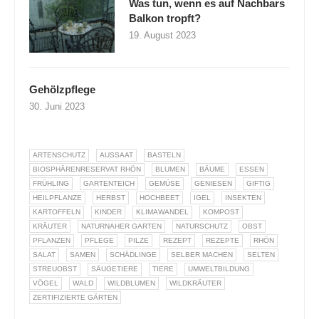
Was tun, wenn es auf Nachbars
Balkon tropft?
19. August 2023
Gehölzpflege
30. Juni 2023
ARTENSCHUTZ
AUSSAAT
BASTELN
BIOSPHÄRENRESERVAT RHÖN
BLUMEN
BÄUME
ESSEN
FRÜHLING
GARTENTEICH
GEMÜSE
GENIESEN
GIFTIG
HEILPFLANZE
HERBST
HOCHBEET
IGEL
INSEKTEN
KARTOFFELN
KINDER
KLIMAWANDEL
KOMPOST
KRÄUTER
NATURNAHER GARTEN
NATURSCHUTZ
OBST
PFLANZEN
PFLEGE
PILZE
REZEPT
REZEPTE
RHÖN
SALAT
SAMEN
SCHÄDLINGE
SELBER MACHEN
SELTEN
STREUOBST
SÄUGETIERE
TIERE
UMWELTBILDUNG
VÖGEL
WALD
WILDBLUMEN
WILDKRÄUTER
ZERTIFIZIERTE GÄRTEN