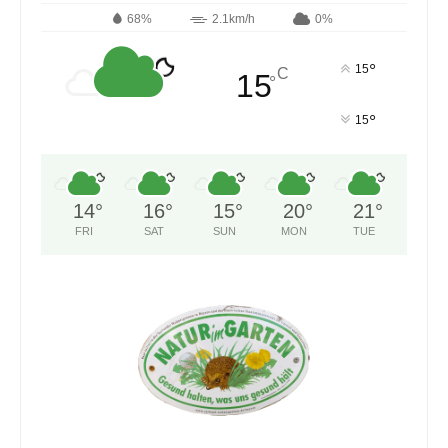
68%
2.1km/h
0%
°
15
C
15
°
°
15
14
°
16
°
15
°
20
°
21
°
FRI
SAT
SUN
MON
TUE