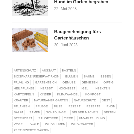
Hund im Garten begraben
22. Mai 2025
Baugenehmigung fürs
Gartenhäuschen
30. Juni 2023
ARTENSCHUTZ
AUSSAAT
BASTELN
BIOSPHÄRENRESERVAT RHÖN
BLUMEN
BÄUME
ESSEN
FRÜHLING
GARTENTEICH
GEMÜSE
GENIESEN
GIFTIG
HEILPFLANZE
HERBST
HOCHBEET
IGEL
INSEKTEN
KARTOFFELN
KINDER
KLIMAWANDEL
KOMPOST
KRÄUTER
NATURNAHER GARTEN
NATURSCHUTZ
OBST
PFLANZEN
PFLEGE
PILZE
REZEPT
REZEPTE
RHÖN
SALAT
SAMEN
SCHÄDLINGE
SELBER MACHEN
SELTEN
STREUOBST
SÄUGETIERE
TIERE
UMWELTBILDUNG
VÖGEL
WALD
WILDBLUMEN
WILDKRÄUTER
ZERTIFIZIERTE GÄRTEN