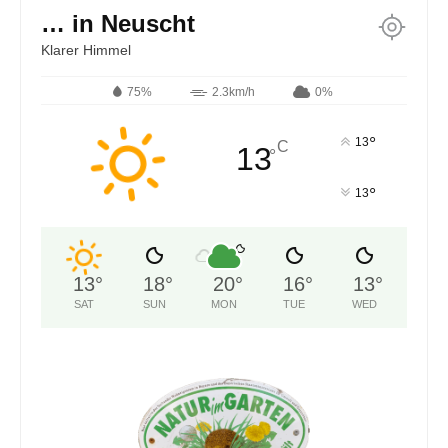
… in Neuscht
Klarer Himmel
75%
2.3km/h
0%
°
13
C
13
°
°
13
13
°
18
°
20
°
16
°
13
°
SAT
SUN
MON
TUE
WED