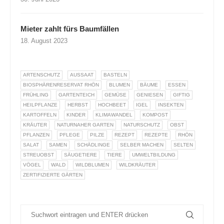
Mieter zahlt fürs Baumfällen
18. August 2023
ARTENSCHUTZ
AUSSAAT
BASTELN
BIOSPHÄRENRESERVAT RHÖN
BLUMEN
BÄUME
ESSEN
FRÜHLING
GARTENTEICH
GEMÜSE
GENIESEN
GIFTIG
HEILPFLANZE
HERBST
HOCHBEET
IGEL
INSEKTEN
KARTOFFELN
KINDER
KLIMAWANDEL
KOMPOST
KRÄUTER
NATURNAHER GARTEN
NATURSCHUTZ
OBST
PFLANZEN
PFLEGE
PILZE
REZEPT
REZEPTE
RHÖN
SALAT
SAMEN
SCHÄDLINGE
SELBER MACHEN
SELTEN
STREUOBST
SÄUGETIERE
TIERE
UMWELTBILDUNG
VÖGEL
WALD
WILDBLUMEN
WILDKRÄUTER
ZERTIFIZIERTE GÄRTEN