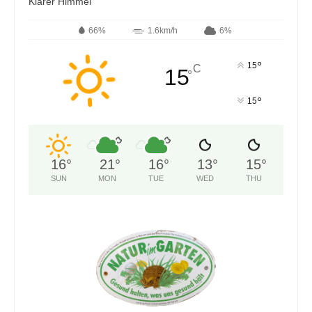
Klarer Himmel
66%
1.6km/h
6%
°
15
C
15
°
°
15
16
°
21
°
16
°
13
°
15
°
SUN
MON
TUE
WED
THU