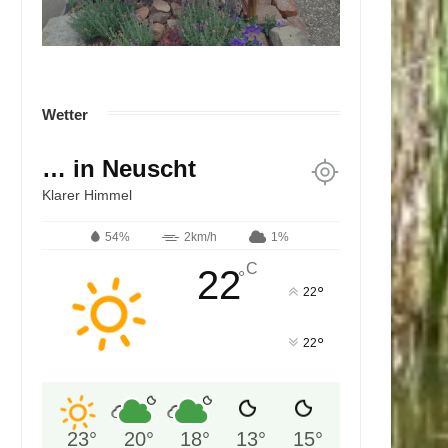
Wetter
… in Neuscht
Klarer Himmel
54%
2km/h
1%
C
22
°
°
22
°
22
23
°
20
°
18
°
13
°
15
°