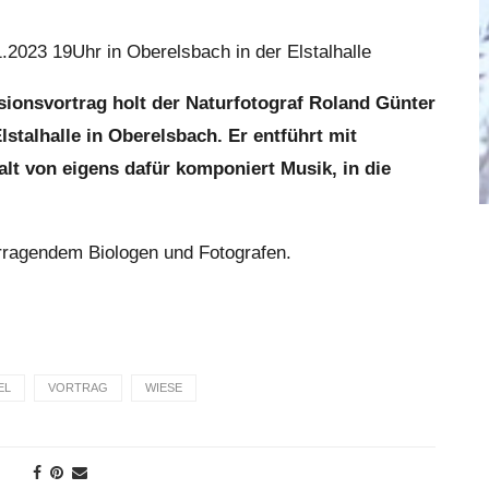
2023 19Uhr in Oberelsbach in der Elstalhalle
sionsvortrag holt der Naturfotograf Roland Günter
talhalle in Oberelsbach. Er entführt mit
lt von eigens dafür komponiert Musik, in die
rragendem Biologen und Fotografen.
EL
VORTRAG
WIESE
großer Eckgarten von Ànd
Schmitt in Schönau.
31. Juli 2026