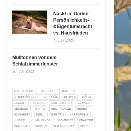
Nackt im Garten:
Persönlichkeits-
&Eigentumsrecht
vs. Hausfrieden
7. Juni 2025
Mülltonnen vor dem
Schlafzimmerfenster
20. Juli 2023
ARTENSCHUTZ
AUSSAAT
BASTELN
BIOSPHÄRENRESERVAT RHÖN
BLUMEN
BÄUME
ESSEN
FRÜHLING
GARTENTEICH
GEMÜSE
GENIESEN
GIFTIG
HEILPFLANZE
HERBST
HOCHBEET
IGEL
INSEKTEN
KARTOFFELN
KINDER
KLIMAWANDEL
KOMPOST
KRÄUTER
NATURNAHER GARTEN
NATURSCHUTZ
OBST