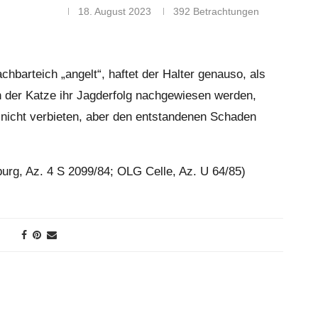
18. August 2023
392
Betrachtungen
chbarteich „angelt“, haftet der Halter genauso, als
nn der Katze ihr Jagderfolg nachgewiesen werden,
 nicht verbieten, aber den entstandenen Schaden
großer Eckgarten von Ànd
Schmitt in Schönau.
urg, Az. 4 S 2099/84; OLG Celle, Az. U 64/85)
31. Juli 2026