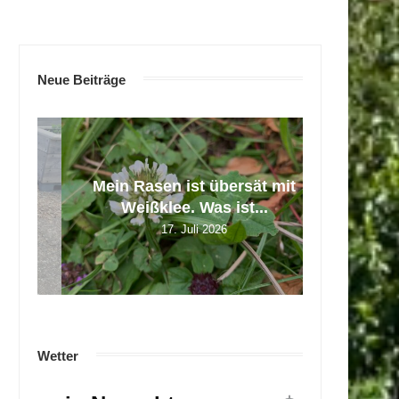
Neue Beiträge
Wohlfüh
Trocken
kleine
re
Mein Rasen ist übersät mit
Zecken un
Familie 
Gartenb
Aussaat
Silvia 
Weißklee. Was ist...
17. Juli 2026
Wetter