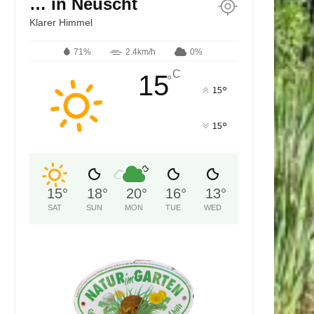
… in Neuscht
Klarer Himmel
71%
2.4km/h
0%
C
15
°
°
15
°
15
15
°
18
°
20
°
16
°
13
°
SAT
SUN
MON
TUE
WED