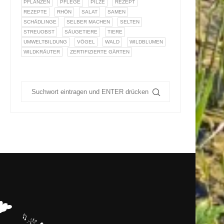
PFLANZEN
PFLEGE
PILZE
REZEPT
REZEPTE
RHÖN
SALAT
SAMEN
SCHÄDLINGE
SELBER MACHEN
SELTEN
STREUOBST
SÄUGETIERE
TIERE
UMWELTBILDUNG
VÖGEL
WALD
WILDBLUMEN
WILDKRÄUTER
ZERTIFIZIERTE GÄRTEN