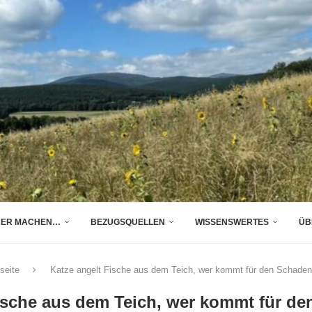
BER MACHEN…
BEZUGSQUELLEN
WISSENSWERTES
ÜB
seite
Katze angelt Fische aus dem Teich, wer kommt für den Schaden
ische aus dem Teich, wer kommt für d