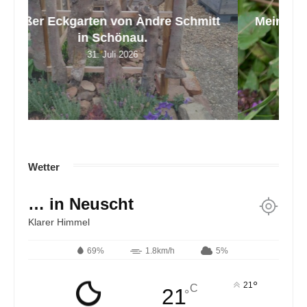
tt
Mein Rasen ist übersät mit Weißklee.
Z
Was ist...
17. Juli 2026
Wetter
… in Neuscht
Klarer Himmel
69%
1.8km/h
5%
°
21
C
21
°