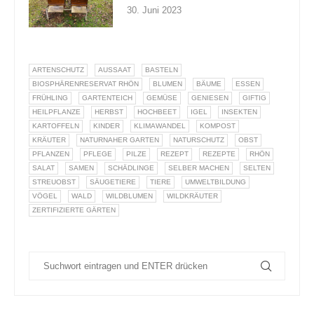
30. Juni 2023
ARTENSCHUTZ
AUSSAAT
BASTELN
BIOSPHÄRENRESERVAT RHÖN
BLUMEN
BÄUME
ESSEN
FRÜHLING
GARTENTEICH
GEMÜSE
GENIESEN
GIFTIG
HEILPFLANZE
HERBST
HOCHBEET
IGEL
INSEKTEN
KARTOFFELN
KINDER
KLIMAWANDEL
KOMPOST
KRÄUTER
NATURNAHER GARTEN
NATURSCHUTZ
OBST
PFLANZEN
PFLEGE
PILZE
REZEPT
REZEPTE
RHÖN
SALAT
SAMEN
SCHÄDLINGE
SELBER MACHEN
SELTEN
STREUOBST
SÄUGETIERE
TIERE
UMWELTBILDUNG
VÖGEL
WALD
WILDBLUMEN
WILDKRÄUTER
ZERTIFIZIERTE GÄRTEN