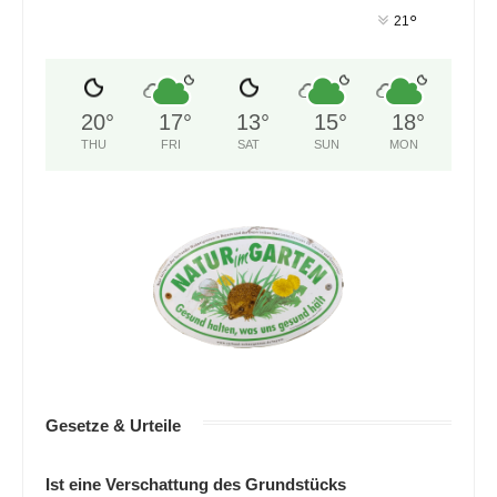
°
21
20
°
17
°
13
°
15
°
18
°
THU
FRI
SAT
SUN
MON
Gesetze & Urteile
Ist eine Verschattung des Grundstücks