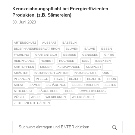
Kennzeichnungspflicht bei Energieeffizienten
Produkten. (z.B. Sämereien)
30. Juni 2023
ARTENSCHUTZ
AUSSAAT
BASTELN
BIOSPHÄRENRESERVAT RHÖN
BLUMEN
BÄUME
ESSEN
FRÜHLING
GARTENTEICH
GEMÜSE
GENIESEN
GIFTIG
HEILPFLANZE
HERBST
HOCHBEET
IGEL
INSEKTEN
KARTOFFELN
KINDER
KLIMAWANDEL
KOMPOST
KRÄUTER
NATURNAHER GARTEN
NATURSCHUTZ
OBST
PFLANZEN
PFLEGE
PILZE
REZEPT
REZEPTE
RHÖN
SALAT
SAMEN
SCHÄDLINGE
SELBER MACHEN
SELTEN
STREUOBST
SÄUGETIERE
TIERE
UMWELTBILDUNG
VÖGEL
WALD
WILDBLUMEN
WILDKRÄUTER
ZERTIFIZIERTE GÄRTEN