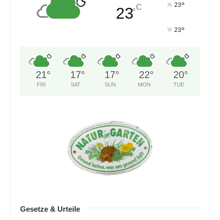
°
23
C
23
°
°
23
21
°
17
°
17
°
22
°
20
°
FRI
SAT
SUN
MON
TUE
Gesetze & Urteile