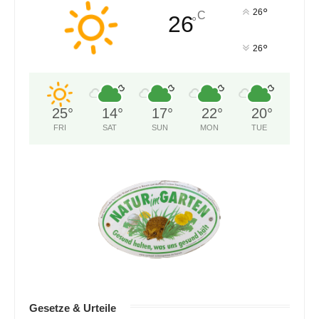
°
26
C
26
°
°
26
25
°
14
°
17
°
22
°
20
°
FRI
SAT
SUN
MON
TUE
Gesetze & Urteile