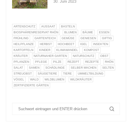
30. Juni 2023
ARTENSCHUTZ
AUSSAAT
BASTELN
BIOSPHÄRENRESERVAT RHÖN
BLUMEN
BÄUME
ESSEN
FRÜHLING
GARTENTEICH
GEMÜSE
GENIESEN
GIFTIG
HEILPFLANZE
HERBST
HOCHBEET
IGEL
INSEKTEN
KARTOFFELN
KINDER
KLIMAWANDEL
KOMPOST
KRÄUTER
NATURNAHER GARTEN
NATURSCHUTZ
OBST
PFLANZEN
PFLEGE
PILZE
REZEPT
REZEPTE
RHÖN
SALAT
SAMEN
SCHÄDLINGE
SELBER MACHEN
SELTEN
STREUOBST
SÄUGETIERE
TIERE
UMWELTBILDUNG
VÖGEL
WALD
WILDBLUMEN
WILDKRÄUTER
ZERTIFIZIERTE GÄRTEN