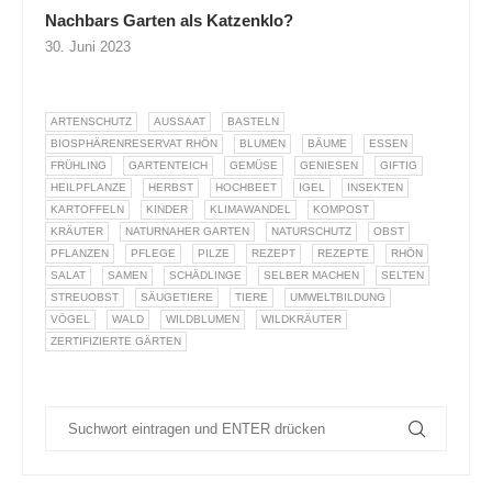
Nachbars Garten als Katzenklo?
30. Juni 2023
ARTENSCHUTZ
AUSSAAT
BASTELN
BIOSPHÄRENRESERVAT RHÖN
BLUMEN
BÄUME
ESSEN
FRÜHLING
GARTENTEICH
GEMÜSE
GENIESEN
GIFTIG
HEILPFLANZE
HERBST
HOCHBEET
IGEL
INSEKTEN
KARTOFFELN
KINDER
KLIMAWANDEL
KOMPOST
KRÄUTER
NATURNAHER GARTEN
NATURSCHUTZ
OBST
PFLANZEN
PFLEGE
PILZE
REZEPT
REZEPTE
RHÖN
SALAT
SAMEN
SCHÄDLINGE
SELBER MACHEN
SELTEN
STREUOBST
SÄUGETIERE
TIERE
UMWELTBILDUNG
VÖGEL
WALD
WILDBLUMEN
WILDKRÄUTER
ZERTIFIZIERTE GÄRTEN