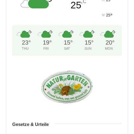
°
C
25
°
°
25
23
°
19
°
15
°
15
°
20
°
THU
FRI
SAT
SUN
MON
Gesetze & Urteile