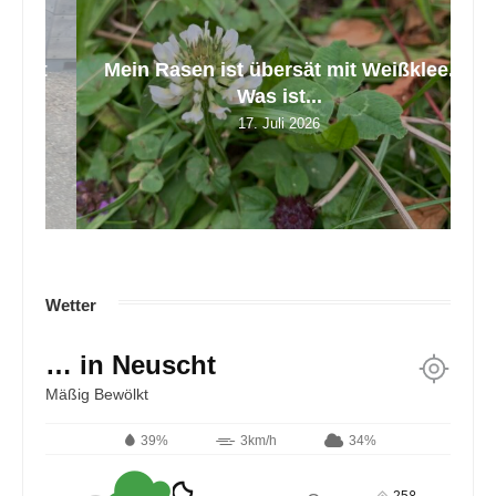
tt
Mein Rasen ist übersät mit Weißklee.
Z
Was ist...
17. Juli 2026
Wetter
… in Neuscht
Mäßig Bewölkt
39%
3km/h
34%
25