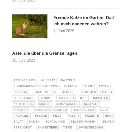
30. Juni 2023
Fremde Katze im Garten. Darf
ich mich dagegen wehren?
7. Juni 2025
Äste, die über die Grenze ragen
30. Juni 2023
ARTENSCHUTZ
AUSSAAT
BASTELN
BIOSPHÄRENRESERVAT RHÖN
BLUMEN
BÄUME
ESSEN
FRÜHLING
GARTENTEICH
GEMÜSE
GENIESEN
GIFTIG
HEILPFLANZE
HERBST
HOCHBEET
IGEL
INSEKTEN
KARTOFFELN
KINDER
KLIMAWANDEL
KOMPOST
KRÄUTER
NATURNAHER GARTEN
NATURSCHUTZ
OBST
PFLANZEN
PFLEGE
PILZE
REZEPT
REZEPTE
RHÖN
SALAT
SAMEN
SCHÄDLINGE
SELBER MACHEN
SELTEN
STREUOBST
SÄUGETIERE
TIERE
UMWELTBILDUNG