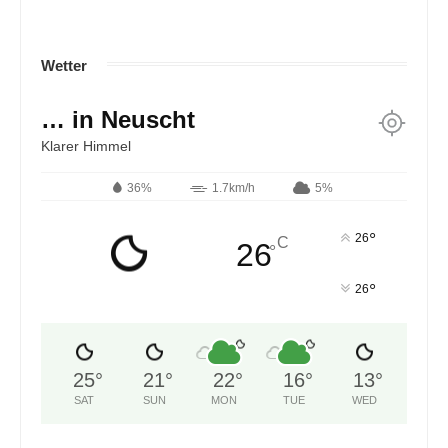
Wetter
… in Neuscht
Klarer Himmel
36%
1.7km/h
5%
°
26
C
26
°
°
26
25
°
21
°
22
°
16
°
13
°
SAT
SUN
MON
TUE
WED