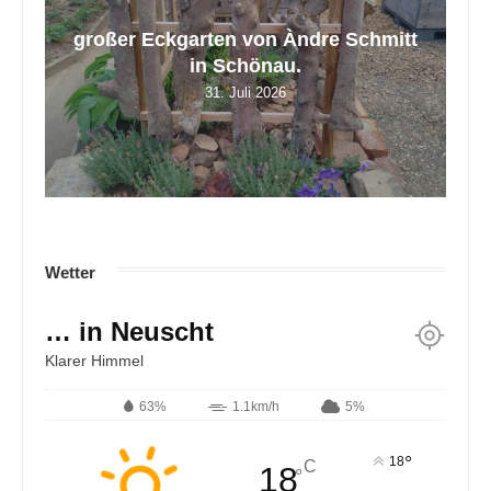
mitt
Mein Rasen ist übersät mit Weißklee.
Z
Was ist...
17. Juli 2026
Wetter
… in Neuscht
Klarer Himmel
63%
1.1km/h
5%
°
18
C
18
°