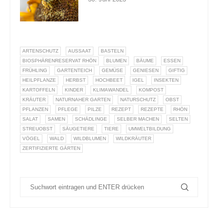
ARTENSCHUTZ
AUSSAAT
BASTELN
BIOSPHÄRENRESERVAT RHÖN
BLUMEN
BÄUME
ESSEN
FRÜHLING
GARTENTEICH
GEMÜSE
GENIESEN
GIFTIG
HEILPFLANZE
HERBST
HOCHBEET
IGEL
INSEKTEN
KARTOFFELN
KINDER
KLIMAWANDEL
KOMPOST
KRÄUTER
NATURNAHER GARTEN
NATURSCHUTZ
OBST
PFLANZEN
PFLEGE
PILZE
REZEPT
REZEPTE
RHÖN
SALAT
SAMEN
SCHÄDLINGE
SELBER MACHEN
SELTEN
STREUOBST
SÄUGETIERE
TIERE
UMWELTBILDUNG
VÖGEL
WALD
WILDBLUMEN
WILDKRÄUTER
ZERTIFIZIERTE GÄRTEN