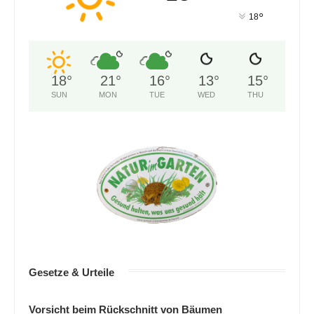
°
18
18
°
21
°
16
°
13
°
15
°
SUN
MON
TUE
WED
THU
Gesetze & Urteile
Vorsicht beim Rückschnitt von Bäumen