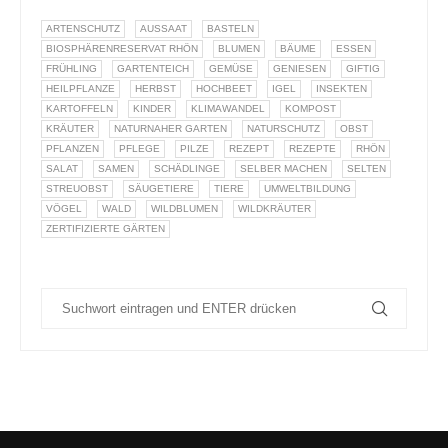
ARTENSCHUTZ
AUSSAAT
BASTELN
BIOSPHÄRENRESERVAT RHÖN
BLUMEN
BÄUME
ESSEN
FRÜHLING
GARTENTEICH
GEMÜSE
GENIESEN
GIFTIG
HEILPFLANZE
HERBST
HOCHBEET
IGEL
INSEKTEN
KARTOFFELN
KINDER
KLIMAWANDEL
KOMPOST
KRÄUTER
NATURNAHER GARTEN
NATURSCHUTZ
OBST
PFLANZEN
PFLEGE
PILZE
REZEPT
REZEPTE
RHÖN
SALAT
SAMEN
SCHÄDLINGE
SELBER MACHEN
SELTEN
STREUOBST
SÄUGETIERE
TIERE
UMWELTBILDUNG
VÖGEL
WALD
WILDBLUMEN
WILDKRÄUTER
ZERTIFIZIERTE GÄRTEN