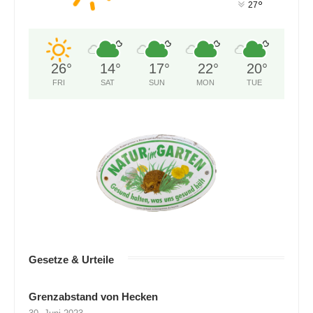
°
27
26
°
14
°
17
°
22
°
20
°
FRI
SAT
SUN
MON
TUE
Gesetze & Urteile
Grenzabstand von Hecken