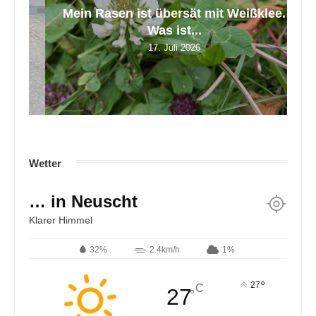
tt
Mein Rasen ist übersät mit Weißklee.
Z
Was ist...
17. Juli 2026
Wetter
… in Neuscht
Klarer Himmel
32%
2.4km/h
1%
°
27
C
27
°