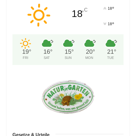
°
18
C
18
°
°
18
19
°
16
°
15
°
20
°
21
°
FRI
SAT
SUN
MON
TUE
Gesetze & Urteile