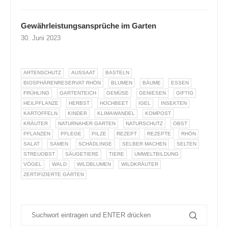
Gewährleistungsansprüche im Garten
30. Juni 2023
ARTENSCHUTZ
AUSSAAT
BASTELN
BIOSPHÄRENRESERVAT RHÖN
BLUMEN
BÄUME
ESSEN
FRÜHLING
GARTENTEICH
GEMÜSE
GENIESEN
GIFTIG
HEILPFLANZE
HERBST
HOCHBEET
IGEL
INSEKTEN
KARTOFFELN
KINDER
KLIMAWANDEL
KOMPOST
KRÄUTER
NATURNAHER GARTEN
NATURSCHUTZ
OBST
PFLANZEN
PFLEGE
PILZE
REZEPT
REZEPTE
RHÖN
SALAT
SAMEN
SCHÄDLINGE
SELBER MACHEN
SELTEN
STREUOBST
SÄUGETIERE
TIERE
UMWELTBILDUNG
VÖGEL
WALD
WILDBLUMEN
WILDKRÄUTER
ZERTIFIZIERTE GÄRTEN