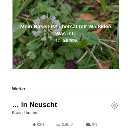
tt
Mein Rasen ist übersät mit Weißklee.
Z
Was ist...
17. Juli 2026
Wetter
… in Neuscht
Klarer Himmel
62%
2.6km/h
0%