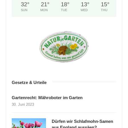
32
°
21
°
18
°
13
°
15
°
SUN
MON
TUE
WED
THU
Gesetze & Urteile
Gartenrecht: Mähroboter im Garten
30. Juni 2023
Dürfen wir Schlafmohn-Samen
aus England aussäen?