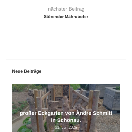
nächster Beitrag
Störender Mähroboter
Neue Beiträge
chmitt
Mein Rasen ist übersät mit Weißklee.
Z
Was ist...
17. Juli 2026