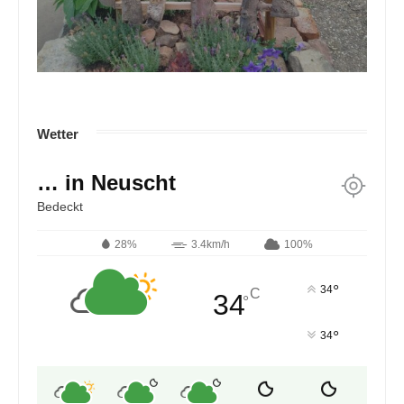
Wetter
… in Neuscht
Bedeckt
28%
3.4km/h
100%
°
34
C
34
°
°
34