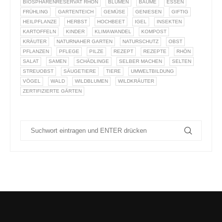
BIOSPHÄRENRESERVAT RHÖN
BLUMEN
BÄUME
ESSEN
FRÜHLING
GARTENTEICH
GEMÜSE
GENIESEN
GIFTIG
HEILPFLANZE
HERBST
HOCHBEET
IGEL
INSEKTEN
KARTOFFELN
KINDER
KLIMAWANDEL
KOMPOST
KRÄUTER
NATURNAHER GARTEN
NATURSCHUTZ
OBST
PFLANZEN
PFLEGE
PILZE
REZEPT
REZEPTE
RHÖN
SALAT
SAMEN
SCHÄDLINGE
SELBER MACHEN
SELTEN
STREUOBST
SÄUGETIERE
TIERE
UMWELTBILDUNG
VÖGEL
WALD
WILDBLUMEN
WILDKRÄUTER
ZERTIFIZIERTE GÄRTEN