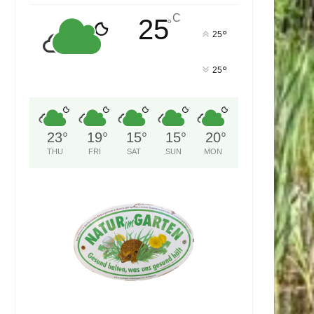
C
25
°
°
25
°
25
23
°
19
°
15
°
15
°
20
°
THU
FRI
SAT
SUN
MON