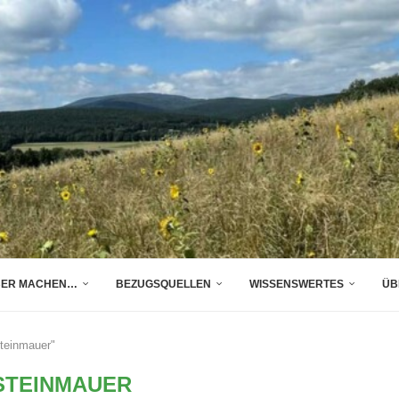
BER MACHEN…
BEZUGSQUELLEN
WISSENSWERTES
ÜB
steinmauer"
STEINMAUER