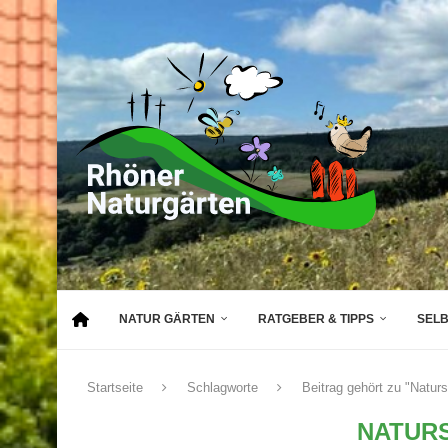
NATUR GÄRTEN
RATGEBER & TIPPS
SEL
Startseite
Schlagworte
Beitrag gehört zu "Natur
NATUR