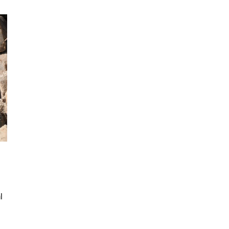
großer Eckgarten von Ànd
Schmitt in Schönau.
31. Juli 2026
l