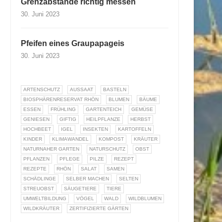
Grenzabstände richtig messen
30. Juni 2023
Pfeifen eines Graupapageis
30. Juni 2023
ARTENSCHUTZ
AUSSAAT
BASTELN
BIOSPHÄRENRESERVAT RHÖN
BLUMEN
BÄUME
ESSEN
FRÜHLING
GARTENTEICH
GEMÜSE
GENIESEN
GIFTIG
HEILPFLANZE
HERBST
HOCHBEET
IGEL
INSEKTEN
KARTOFFELN
KINDER
KLIMAWANDEL
KOMPOST
KRÄUTER
NATURNAHER GARTEN
NATURSCHUTZ
OBST
PFLANZEN
PFLEGE
PILZE
REZEPT
REZEPTE
RHÖN
SALAT
SAMEN
SCHÄDLINGE
SELBER MACHEN
SELTEN
STREUOBST
SÄUGETIERE
TIERE
UMWELTBILDUNG
VÖGEL
WALD
WILDBLUMEN
WILDKRÄUTER
ZERTIFIZIERTE GÄRTEN