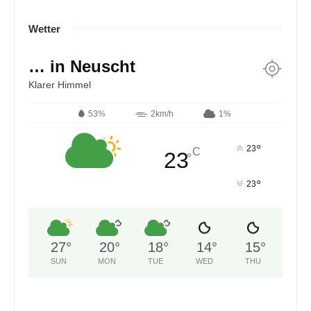
Wetter
… in Neuscht
Klarer Himmel
53%
2km/h
1%
°
23
C
23
°
°
23
27
°
20
°
18
°
14
°
15
°
SUN
MON
TUE
WED
THU