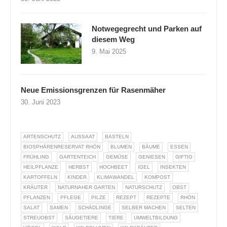
Notwegegrecht und Parken auf
diesem Weg
9. Mai 2025
Neue Emissionsgrenzen für Rasenmäher
30. Juni 2023
ARTENSCHUTZ
AUSSAAT
BASTELN
BIOSPHÄRENRESERVAT RHÖN
BLUMEN
BÄUME
ESSEN
FRÜHLING
GARTENTEICH
GEMÜSE
GENIESEN
GIFTIG
HEILPFLANZE
HERBST
HOCHBEET
IGEL
INSEKTEN
KARTOFFELN
KINDER
KLIMAWANDEL
KOMPOST
KRÄUTER
NATURNAHER GARTEN
NATURSCHUTZ
OBST
PFLANZEN
PFLEGE
PILZE
REZEPT
REZEPTE
RHÖN
SALAT
SAMEN
SCHÄDLINGE
SELBER MACHEN
SELTEN
STREUOBST
SÄUGETIERE
TIERE
UMWELTBILDUNG