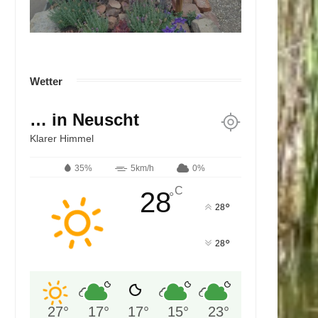
Wetter
… in Neuscht
Klarer Himmel
35%
5km/h
0%
C
28
°
°
28
°
28
27
°
17
°
17
°
15
°
23
°