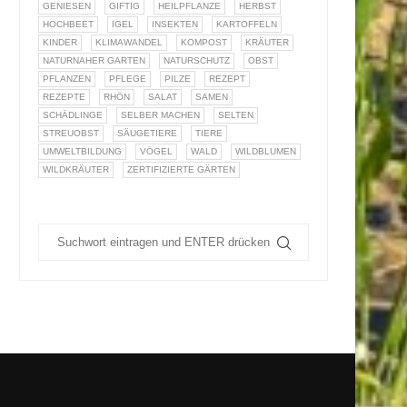
GENIESEN
GIFTIG
HEILPFLANZE
HERBST
HOCHBEET
IGEL
INSEKTEN
KARTOFFELN
KINDER
KLIMAWANDEL
KOMPOST
KRÄUTER
NATURNAHER GARTEN
NATURSCHUTZ
OBST
PFLANZEN
PFLEGE
PILZE
REZEPT
REZEPTE
RHÖN
SALAT
SAMEN
SCHÄDLINGE
SELBER MACHEN
SELTEN
STREUOBST
SÄUGETIERE
TIERE
UMWELTBILDUNG
VÖGEL
WALD
WILDBLUMEN
WILDKRÄUTER
ZERTIFIZIERTE GÄRTEN