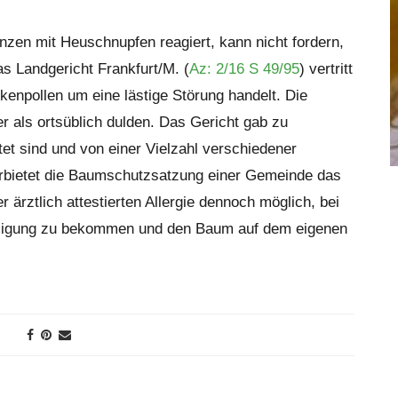
nzen mit Heuschnupfen reagiert, kann nicht fordern,
as Landgericht Frankfurt/M. (
Az: 2/16 S 49/95
) vertritt
rkenpollen um eine lästige Störung handelt. Die
r als ortsüblich dulden. Das Gericht gab zu
tet sind und von einer Vielzahl verschiedener
rbietet die Baumschutzsatzung einer Gemeinde das
r ärztlich attestierten Allergie dennoch möglich, bei
gung zu bekommen und den Baum auf dem eigenen
großer Eckgarten von Ànd
Schmitt in Schönau.
31. Juli 2026